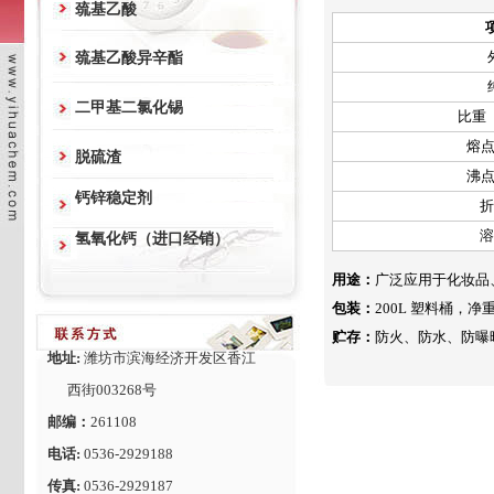
巯基乙酸
巯基乙酸异辛酯
二甲基二氯化锡
比重
熔
脱硫渣
沸
钙锌稳定剂
氢氧化钙（进口经销）
用途：
广泛应用于化妆品
包装：
200L
塑料桶，净
贮存：
防火、防水、防曝
地址:
潍坊市滨海经济开发区香江
西街003268号
邮编：
261108
电话:
0536-2929188
传真:
0536-2929187