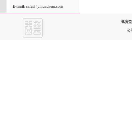
E-mail:
sales@yihuachem.com
潍坊益
公