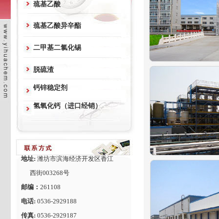
巯基乙酸
巯基乙酸异辛酯
二甲基二氯化锡
脱硫渣
钙锌稳定剂
氢氧化钙（进口经销）
地址:
潍坊市滨海经济开发区香江
西街003268号
邮编：
261108
电话:
0536-2929188
传真:
0536-2929187