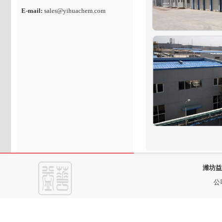
E-mail:
sales@yihuachem.com
潍坊益
公