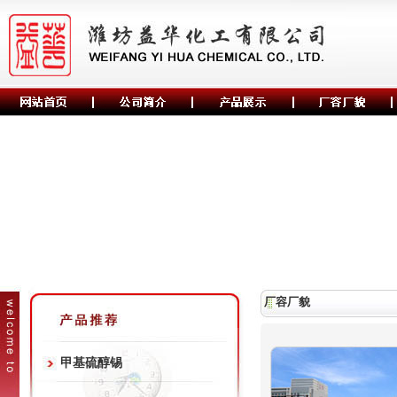
厂容厂貌
甲基硫醇锡