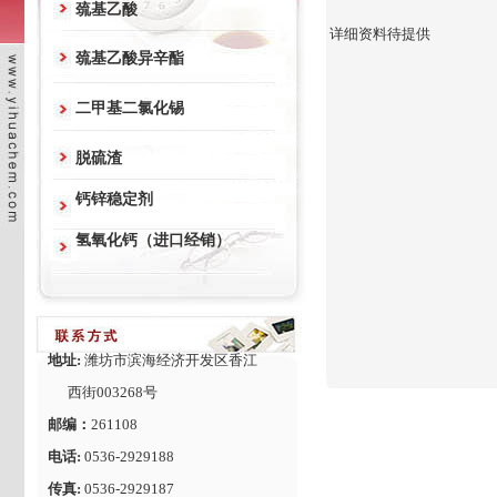
巯基乙酸
详细资料待提供
巯基乙酸异辛酯
二甲基二氯化锡
脱硫渣
钙锌稳定剂
氢氧化钙（进口经销）
地址:
潍坊市滨海经济开发区香江
西街003268号
邮编：
261108
电话:
0536-2929188
传真:
0536-2929187