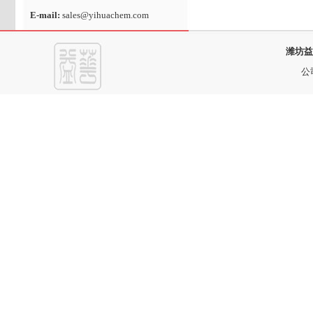
E-mail:
sales@yihuachem.com
潍坊益
公